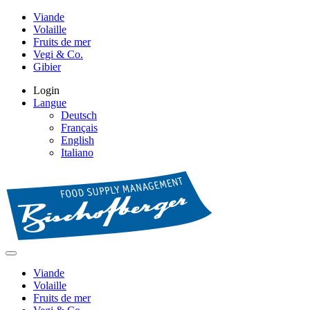
Viande
Volaille
Fruits de mer
Vegi & Co.
Gibier
Login
Langue
Deutsch
Français
English
Italiano
Viande
Volaille
Fruits de mer