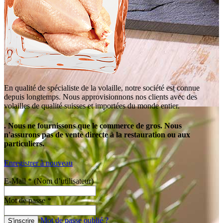
En qualité de spécialiste de la volaille, notre société est connue
depuis longtemps. Nous approvisionnons nos clients avec des
volailles de qualité suisses et importées du monde entier.
. Nous ne fournissons que le commerce de gros. Nous
n'assurons pas de vente directe à la restauration ou aux
particuliers.
Enregistrer à nouveau
E-Mail *
(Nom d’utilisateur)
Mot de passe *
Mot de passe oublié ?
S'inscrire