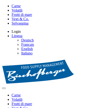
Carne
Volatili
Frutti di mare
Vegi & Co.
Selvaggina
Login
Lingua
Deutsch
Français
English
Italiano
Carne
Volatili
Frutti di mare