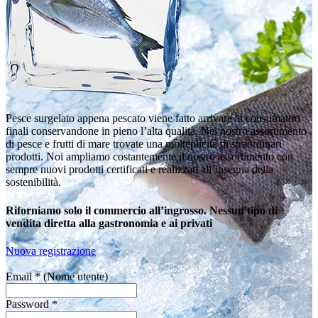
Pesce surgelato appena pescato viene fatto arrivare ai consumatori
finali conservandone in pieno l’alta qualità. Nel nostro assortimento
di pesce e frutti di mare trovate una molteplicità di straordinari
prodotti. Noi ampliamo costantemente il nostro assortimento con
sempre nuovi prodotti certificati e realizzati all’insegna della
sostenibilità.
Riforniamo solo il commercio all’ingrosso. Nessun tipo di
vendita diretta alla gastronomia e ai privati
Nuova registrazione
Email *
(Nome utente)
Password *