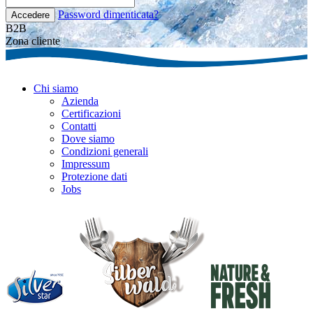
Password dimenticata?
Accedere
B2B
Zona cliente
Chi siamo
Azienda
Certificazioni
Contatti
Dove siamo
Condizioni generali
Impressum
Protezione dati
Jobs